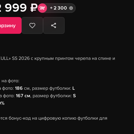
2 999 ₽
+
2 300
орзину
KULL» SS 2026 с крупным принтом черепа на спине и
на фото:
а фото:
186
см, размер футболки:
L
а фото:
167 см
, размер футболки:
S
0%
тся бонус-код на цифровую копию футболки для