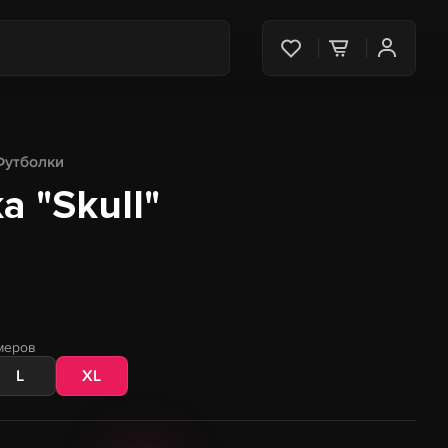
Футболки
 "Skull"
меров
L
XL