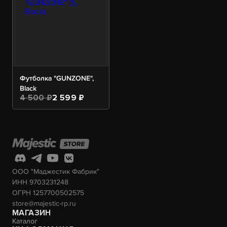
Футболка "GUNZONE",
Black
4 500 ₽
2 599 ₽
ООО "Маджестик Фабрик"
ИНН 9703231248
ОГРН 1257700502575
store@majestic-rp.ru
МАГАЗИН
Каталог