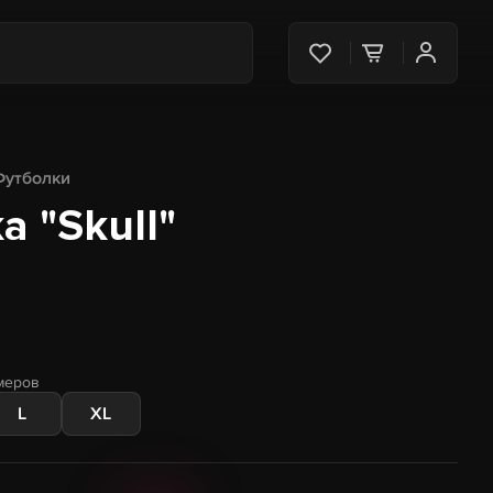
Футболки
 "Skull"
меров
L
XL