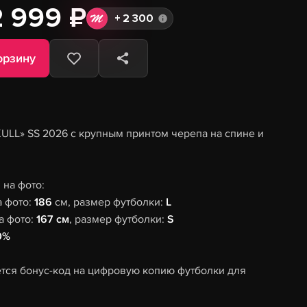
2 999 ₽
+
2 300
орзину
KULL» SS 2026 с крупным принтом черепа на спине и
на фото:
а фото:
186
см, размер футболки:
L
а фото:
167 см
, размер футболки:
S
0%
тся бонус-код на цифровую копию футболки для