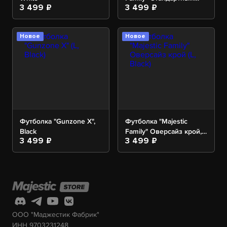
3 499 ₽
3 499 ₽
крой, Black
Новое
Новое
Футболка "Gunzone X",
Футболка "Majestic
Black
Family" Оверсайз крой,
3 499 ₽
3 499 ₽
Black
ООО "Маджестик Фабрик"
ИНН 9703231248