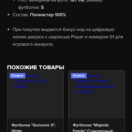
Рост женщины на фото:
167 см
, размер
футболки:
S
Состав:
Полиэстер 100%
При покупке выдается бонус-код на цифровую
копию джерси с надписью Player и номером 01 для
игрового аккаунта.
ПОХОЖИЕ ТОВАРЫ
Новое
Новое
Футболка "Gunzone X",
Футболка "Majestic
White
Family" Стандартный