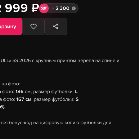
2 999 ₽
+
2 300
орзину
KULL» SS 2026 с крупным принтом черепа на спине и
на фото:
а фото:
186
см, размер футболки:
L
а фото:
167 см
, размер футболки:
S
0%
тся бонус-код на цифровую копию футболки для