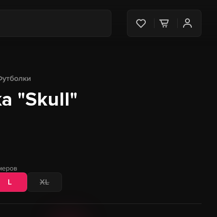
Футболки
 "Skull"
меров
L
XL