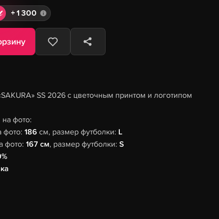
+
1 300
орзину
«SAKURA» SS 2026 с цветочным принтом и логотипом
на фото:
а фото:
186
см, размер футболки:
L
а фото:
167 см
, размер футболки:
S
0%
ка