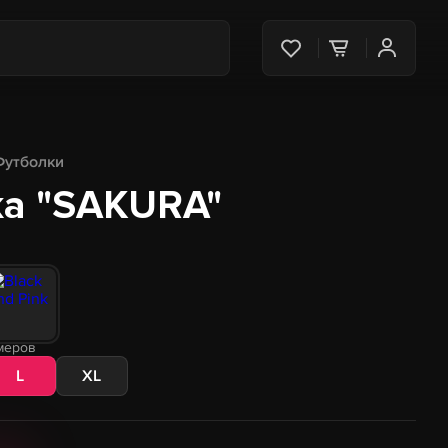
Футболки
а "SAKURA"
меров
L
XL