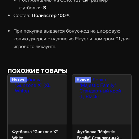
Рост женщины на фото:
167 см
, размер
футболки:
S
Состав:
Полиэстер 100%
При покупке выдается бонус-код на цифровую
копию джерси с надписью Player и номером 01 для
игрового аккаунта.
ПОХОЖИЕ ТОВАРЫ
Новое
Новое
Футболка "Gunzone X",
Футболка "Majestic
White
Family" Стандартный