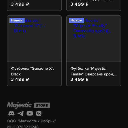
3 499 ₽
3 499 ₽
крой, Black
Новое
Новое
Футболка "Gunzone X",
Футболка "Majestic
Black
Family" Оверсайз крой,
3 499 ₽
3 499 ₽
Black
ООО "Маджестик Фабрик"
ИНН 9703231248