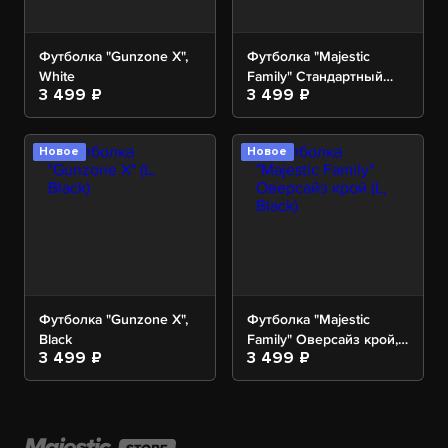
Футболка "Gunzone X",
Футболка "Majestic
White
Family" Стандартный
3 499 ₽
3 499 ₽
крой, Black
Новое
Новое
Футболка "Gunzone X",
Футболка "Majestic
Black
Family" Оверсайз крой,
3 499 ₽
3 499 ₽
Black