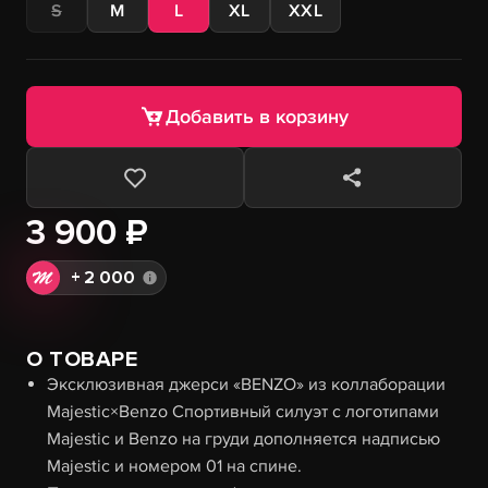
S
M
L
XL
XXL
Добавить в корзину
3 900 ₽
+
2 000
О ТОВАРЕ
Эксклюзивная джерси «BENZO» из коллаборации
Majestic×Benzo Спортивный силуэт с логотипами
Majestic и Benzo на груди дополняется надписью
Majestic и номером 01 на спине.