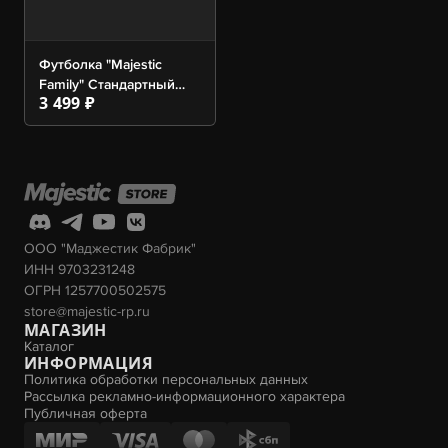
Футболка "Majestic
Family" Стандартный
3 499 ₽
крой, Black
ООО "Маджестик Фабрик"
ИНН 9703231248
ОГРН 1257700502575
store@majestic-rp.ru
МАГАЗИН
Каталог
ИНФОРМАЦИЯ
Политика обработки персональных данных
Рассылка рекламно-информационного характера
Публичная оферта