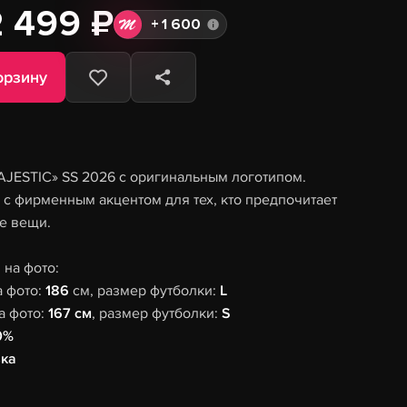
2 499 ₽
+
1 600
орзину
AJESTIC» SS 2026 с оригинальным логотипом.
 с фирменным акцентом для тех, кто предпочитает
е вещи.
на фото:
а фото:
186
см, размер футболки:
L
а фото:
167 см
, размер футболки:
S
0%
ка