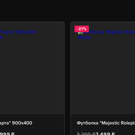
-21%
арта" 900х400
Футболка "Majestic Rolepl
 999 ₽
3 200 ₽
2 499 ₽