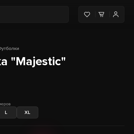
Футболки
 "Majestic"
меров
L
XL