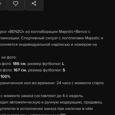
и
си «BENZO» из коллаборации Majestic×Benzo с
омизации. Спортивный силуэт с логотипами Majestic и
полняется индивидуальной надписью и номером на
на фото:
а фото:
186 см
, размер футболки:
L
а фото:
167 см
, размер футболки:
S
 100%
граниченное кол-во времени: 24 часа с момента старта
с момента заказа составляют до 4-х недель.
одит автоматическую и ручную модерацию, продавец
купателю в исполнении заказа при наличии в нём