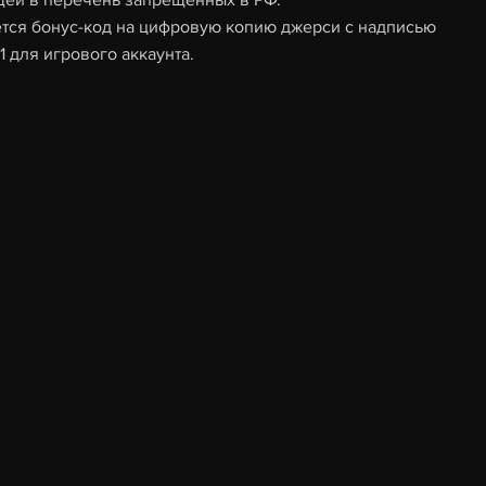
щей в перечень запрещенных в РФ.
тся бонус-код на цифровую копию джерси с надписью
1 для игрового аккаунта.