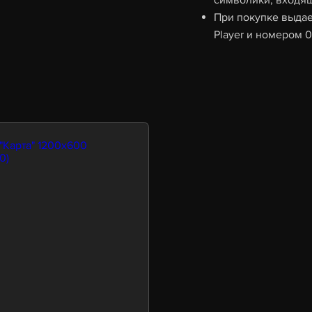
символики, входя
При покупке выдае
Player и номером 0