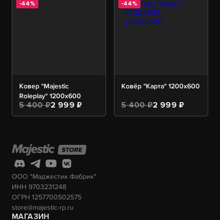
-44%
-44%
Ковер "Majestic
Ковёр "Карта" 1200х600
Roleplay" 1200х600
5 400 ₽
2 999 ₽
5 400 ₽
2 999 ₽
ООО "Маджестик Фабрик"
ИНН 9703231248
ОГРН 1257700502575
store@majestic-rp.ru
МАГАЗИН