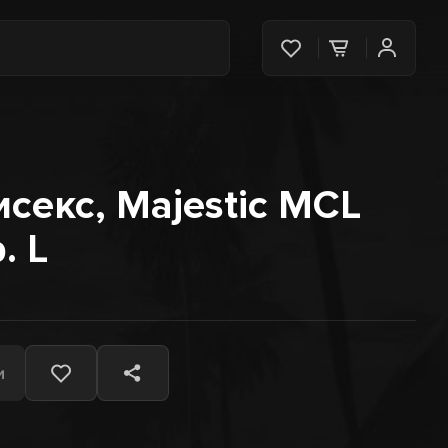
исекс, Majestic MCL
. L
и