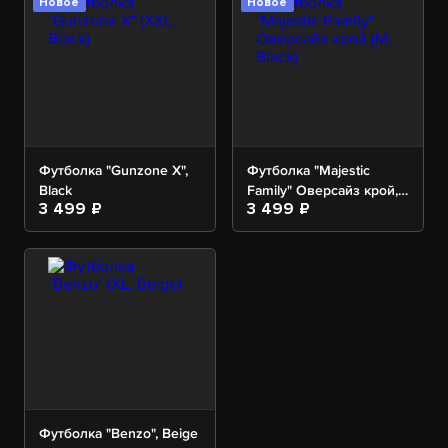
Новое
Новое
Футболка "Gunzone X",
Футболка "Majestic
Black
Family" Оверсайз крой,
3 499 ₽
3 499 ₽
Black
Футболка "Benzo", Beige