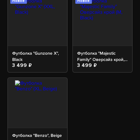
Новое
Новое
Футболка "Gunzone X",
Футболка "Majestic
Black
Family" Оверсайз крой,
3 499 ₽
3 499 ₽
Black
Футболка "Benzo", Beige