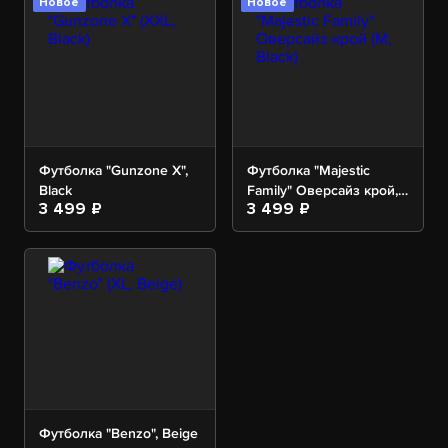
Новое
Новое
Футболка "Gunzone X",
Футболка "Majestic
Black
Family" Оверсайз крой,
3 499 ₽
3 499 ₽
Black
Футболка "Benzo", Beige